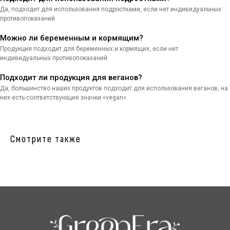
Да, подходит для использования подростками, если нет индивидуальных
противопоказаний.
Будьте в курсе, подпишитесь
Можно ли беременным и кормящим?
на рассылку новостей
Продукция подходит для беременных и кормящих, если нет
индивидуальных противопоказаний.
Подходит ли продукция для веганов?
Отправляя форму, вы даете согласие на
Да, большинство наших продуктов подходит для использования веганов, на
получение рекламно-информационных писем
них есть соответствующие значки «vegan».
ИП Фомичева Ольга Павловна
ИНН: 612602342015
ОГРНИП: 311618516800013
Смотрите также
ОКПО: 178608963
Расчетный счет: 40802810900000921949
Адрес: 192289, Санкт-Петербург, пр. Девятого января д.9к1
Политика конфиденциальности
Публичная оферта
© 2025 GreenEra.
Разработка сайта
All Rights Reserved