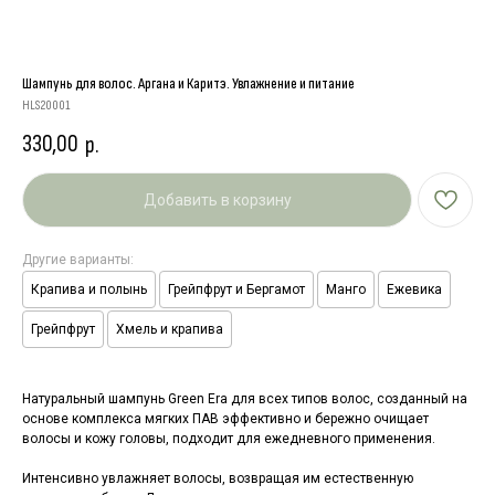
Шампунь для волос. Аргана и Каритэ. Увлажнение и питание
HLS20001
330,00
р.
Добавить в корзину
Другие варианты:
Крапива и полынь
Грейпфрут и Бергамот
Манго
Ежевика
Грейпфрут
Хмель и крапива
Натуральный шампунь Green Era для всех типов волос, созданный на
основе комплекса мягких ПАВ эффективно и бережно очищает
волосы и кожу головы, подходит для ежедневного применения.
Интенсивно увлажняет волосы, возвращая им естественную