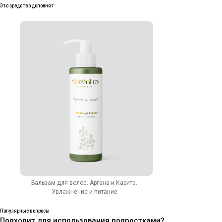
Это средство дополнят
Натуральная косметика
Каталог
Покупателям
Для лица
ОПТ
Для тела
Контрактное производство
Для волос
Сертификаты качества
Новинки
Оплата и доставка
Sale
Возврат
Для мужчин
О бренде
Блог
FAQ
Контакты
+7 (952) 350-35-24
По будням с 10 до 17 ч.
Бальзам для волос. Аргана и Каритэ.
Shop@green-era.ru
Увлажнение и питание
Вопросы и предложения
Популярные вопросы
Подходит для использования подростками?