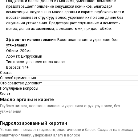
гладкость и блеск. Делает их мягкими, уменьшает ломкость и
предотвращает появление секущихся кончиков. Благодаря
композиции натуральных масел арганы и карите, глубоко питает и
восстанавливает структуру волос, укрепляя их по всей длине без
ощущения утяжеления. Предотвращает спутывание и ломкость
волос, делая их сильными, шелковистыми, придает объём.
Эффект от использования:
Восстанавливает и укрепляет без
утяжеления
Объем: 200мл
Аромат: Цитрусовый
Тип волос: для всех типов волос
Возраст: 14+
Состав
Способ применения
Это средство дополнят
Популярные вопросы
Состав
Масло арганы и карите
Глубоко питают, восстанавливают и укрепляют структуру волос, без
утяжеления
Гидролозированный керотин
Увлажняет, придает гладкость, эластичность и блеск. Создает на волосах
защитную пленку, удерживая влагу в волосе