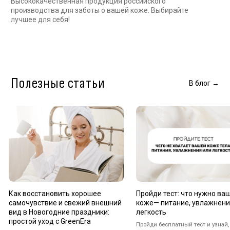
Как восстановить хорошее
Пройди тест: что нужно вашей
Производство
самочувствие и свежий внешний
коже— питание, увлажнение или
Показываем эта
вид в Новогодние праздники:
легкость
продукции
простой уход с GreenEra
Пройди бесплатный тест и узнай, как
ухаживать за кожей тела: питание,
Как сохранить хорошее самочувствие и
увлажнение или лёгкий уход. Подбери
свежий внешний вид в новогодние
свой идеальный крем или масло.
праздники: простой домашний уход,
восстановление кожи, снятие отёков и
комфортные ритуалы с натуральными
средствами GreenEra.