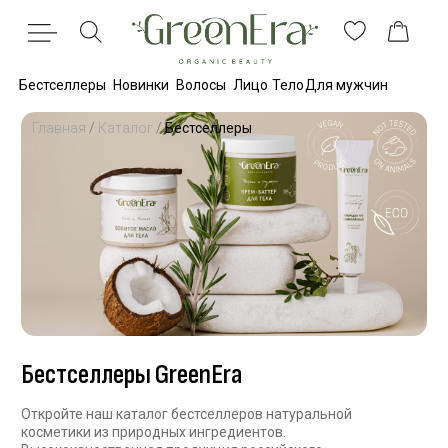
Бестселлеры
Новинки
Волосы
Лицо
Тело
Для мужчин
Главная
/
Каталог
/
Бестселлеры
Бестселлеры GreenEra
Откройте наш каталог бестселлеров натуральной
косметики из природных ингредиентов.
Высококачественная продукция российского
производства для заботы о вашей коже. Выбирайте
лучшее для себя!
Полезные статьи
В блог →