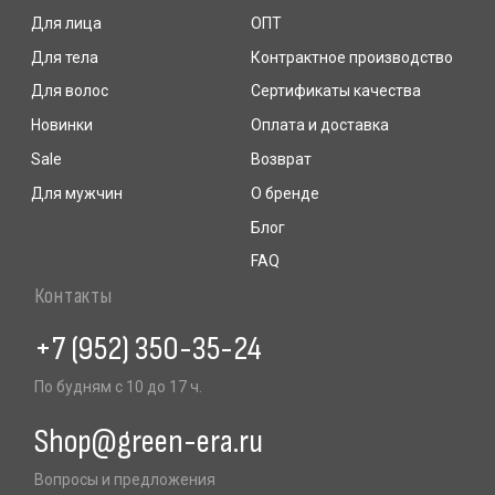
Будьте в курсе, подпишитесь
на рассылку новостей
Отправляя форму, вы даете согласие на
получение рекламно-информационных писем
ИП Фомичева Ольга Павловна
ИНН: 612602342015
ОГРНИП: 311618516800013
ОКПО: 178608963
Расчетный счет: 40802810900000921949
Адрес: 192289, Санкт-Петербург, пр. Девятого января д.9к1
Политика конфиденциальности
Публичная оферта
© 2025 GreenEra.
Разработка сайта
All Rights Reserved