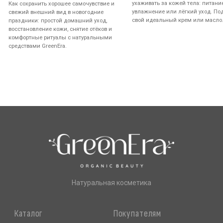
Натуральная косметика
Каталог
Покупателям
Для лица
ОПТ
Для тела
Контрактное производство
Для волос
Сертификаты качества
Новинки
Оплата и доставка
Sale
Возврат
Для мужчин
О бренде
Блог
FAQ
Контакты
+7 (952) 350-35-24
По будням с 10 до 17 ч.
Shop@green-era.ru
Вопросы и предложения