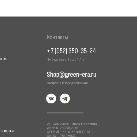
Вопросы и предложения
ИП Фомичева Ольга Павловна
ИНН: 612602342015
ОГРНИП: 311618516800013
ОКПО: 178608963
Расчетный счет: 40802810900000921949
Адрес: 192289, Санкт-Петербург, пр. Девятого
января д.9к1
Разработка сайта