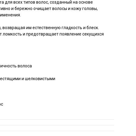
a для всех типов волос, созданный на основе
ивно и бережно очищает волосы и кожу головы,
рименения.
 возвращая им естественную гладкость и блеск.
т ломкость и предотвращает появление секущихся
тичность волоса
блестящими и шелковистыми
ос