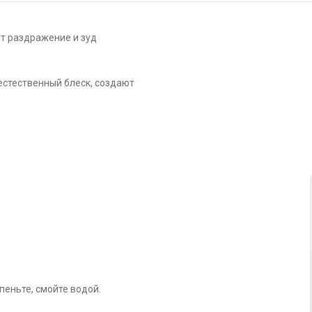
т раздражение и зуд
естественный блеск, создают
пеньте, смойте водой.