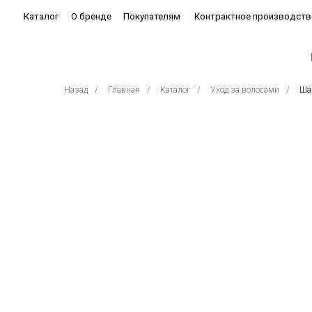
Каталог
О бренде
Покупателям
Контрактное производство
Бестсе
Назад
/
Главная
/
Каталог
/
Уход за волосами
/
Ша