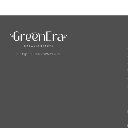
Sale
Для муж
Будьте 
на рас
Отправляя 
получение
© 2025 GreenEra. All Rights Reserved