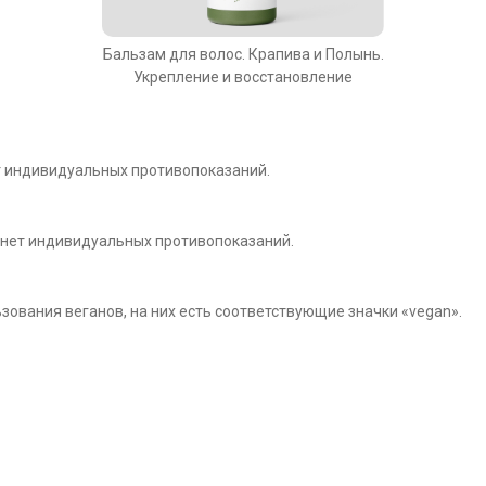
Бальзам для волос. Крапива и Полынь.
Укрепление и восстановление
т индивидуальных противопоказаний.
 нет индивидуальных противопоказаний.
ования веганов, на них есть соответствующие значки «vegan».
г
Покупателям
а
ОПТ
а
Контрактное производство
ос
Сертификаты качества
Оплата и доставка