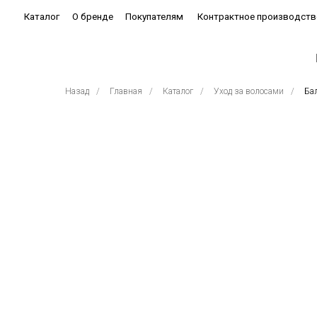
Каталог
О бренде
Покупателям
Контрактное производство
Бестсе
Назад
/
Главная
/
Каталог
/
Уход за волосами
/
Бал