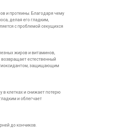
ов и протеины. Благодаря чему
оса, делая его гладким,
ляется с проблемой секущихся
езных жиров и витаминов,
, возвращает естественный
антиоксидантом, защищающим
у в клетках и снижает потерю
 гладким и облегчает
рней до кончиков.