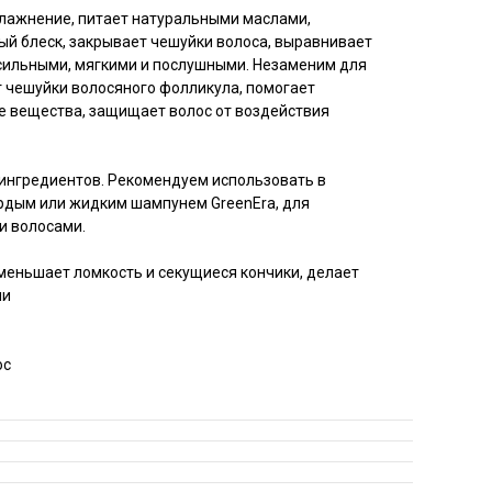
лажнение, питает натуральными маслами,
й блеск, закрывает чешуйки волоса, выравнивает
 сильными, мягкими и послушными. Незаменим для
т чешуйки волосяного фолликула, помогает
ые вещества, защищает волос от воздействия
ингредиентов. Рекомендуем использовать в
рдым или жидким шампунем GreenEra, для
и волосами.
меньшает ломкость и секущиеся кончики, делает
ми
ос