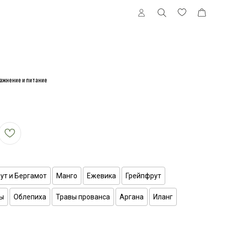
лажнение и питание
ут и Бергамот
Манго
Ежевика
Грейпфрут
ны
Облепиха
Травы прованса
Аргана
Иланг