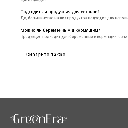
Подходит ли продукция для веганов?
Да, большинство наших продуктов подходит для использ
Можно ли беременным и кормящим?
Катало
Продукция подходит для беременных и кормящих, если
Для лиц
Смотрите также
Натуральная косметика
Для тел
Для вол
Новинки
Sale
Для муж
Будьте 
на рас
Отправляя 