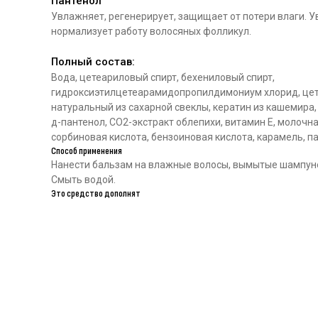
Пантенол
Увлажняет, регенерирует, защищает от потери влаги. У
нормализует работу волосяных фолликул.
Полный состав:
Вода, цетеариловый спирт, бехениловый спирт,
гидроксиэтилцетеарамидопропилдимониум хлорид, цет
натуральный из сахарной свеклы, кератин из кашемира,
д-пантенол, СО2-экстракт облепихи, витамин Е, молочна
сорбиновая кислота, бензоиновая кислота, карамель, 
Способ применения
Нанести бальзам на влажные волосы, вымытые шампунем
Смыть водой.
Это средство дополнят