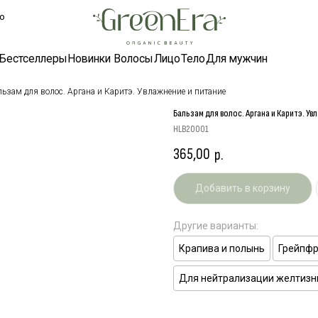
ллеры
Новинки
Волосы
Лицо
Тело
Для мужчин
ьзам для волос. Аргана и Каритэ. Увлажнение и питание
Бальзам для волос. Аргана и Каритэ. Ув
HLB20001
365,00
р.
Добавить в корзину
Другие варианты:
Крапива и полынь
Грейпфр
Для нейтрализации желтиз