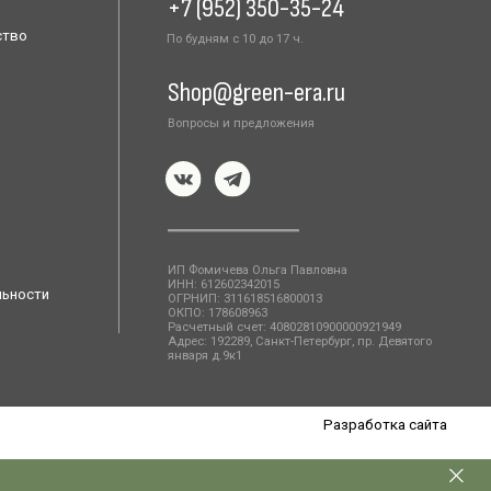
января д.9к1
Разработка сайта