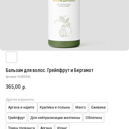
Бальзам для волос. Грейпфрут и Бергамот
Артикул:
HLB20003
365,00
р.
Другие варианты:
Аргана и карите
Крапива и полынь
Манго
Ежевика
Грейпфрут
Для нейтрализации желтизны
Облепиха
Травы прованса
Аргана
Иланг