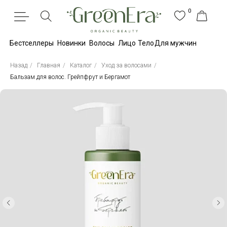
0
Бестселлеры
Новинки
Волосы
Лицо
Тело
Для мужчин
Назад
/
Главная
/
Каталог
/
Уход за волосами
/
Бальзам для волос. Грейпфрут и Бергамот