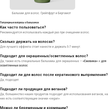
Бальзам для волос. Грейпфрут и Бергамот
Популярные вопросы о бальзамах
Как часто пользоваться?
Рекомендуется использовать каждый раз при очищении волос.
Сколько держать на волосах?
Для лучшего эффекта стоит нанести и держать 5-7 минут.
Подходит для окрашенных/осветленных волос?
Да, также есть специальные бальзамы для окрашенных —
«Ежевика»
и
для
осветленных волос
.
Подходит ли для волос после кератинового выпрямления?
Натуральная косметика
Да, подходят.
Каталог
Покупателям
Подходит ли продукция для веганов?
Да, большинство наших продуктов подходит для использования веганов, на
Для лица
ОПТ
них есть соответствующие значки «vegan».
Для тела
Контрактное производство
Для волос
Сертификаты качества
Можно ли беременным и кормящим?