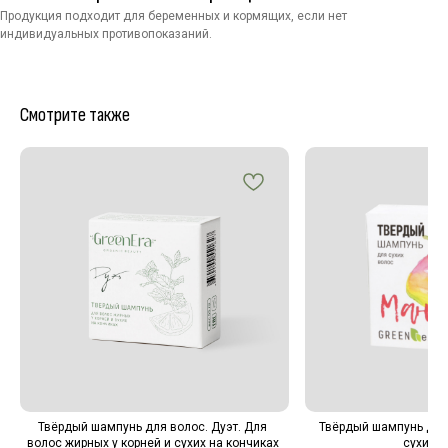
Новинки
Оплата и доставка
Продукция подходит для беременных и кормящих, если нет
Sale
Возврат
индивидуальных противопоказаний.
Для мужчин
О бренде
Блог
FAQ
Смотрите также
Контакты
+7 (952) 350-35-24
По будням с 10 до 17 ч.
Shop@green-era.ru
Вопросы и предложения
Будьте в курсе, подпишитесь
на рассылку новостей
Твёрдый шампунь для волос. Дуэт. Для
Твёрдый шампунь для 
Отправляя форму, вы даете согласие на
волос жирных у корней и сухих на кончиках
сухих в
получение рекламно-информационных писем