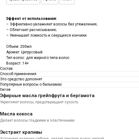
Эффект от использования:
– Эффективно увлажняет волосы без утяжеления;
– Облегчает расчесывание;
– Уменьшает ломкость и секущиеся кончики.
Объем: 200мл
Аромат: Цитрусовый
Тип волос: д
ля жирного типа волос
Возраст: 14+
Состав
Способ применения
Это средство дополнят
Популярные вопросы о бальзамах
Состав
Эфирные масла грейпфрута и бергамота
Укрепляют волосы, предотвращают сухость
Масла кокоса
Делает волосы гладкими и эластичными
Экстракт крапивы
Устраняет излишки себума, делает текстуру волос легкой