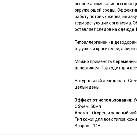
основе алюмокалиевых квасцо
окружающей среды. Эффективн
работу потовых желез, не зак
терморегуляции организма. О
оставляет следов на одежде. 
Гипоаллергенен - в дезодоран
отдушек и красителей, эфирны
Можно применять беременным
аллергикам. Подходит для всех
Натуральный дезодорант Gree
целый день.
Эффект от использования:
У
Объем: 50мл
Аромат: Огурец и зеленый чай
Тип кожи: для всех типов кожи
Возраст: 14+