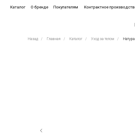
Каталог
О бренде
Покупателям
Контрактное производство
Бестсе
Назад
/
Главная
/
Каталог
/
Уход за телом
/
Натура