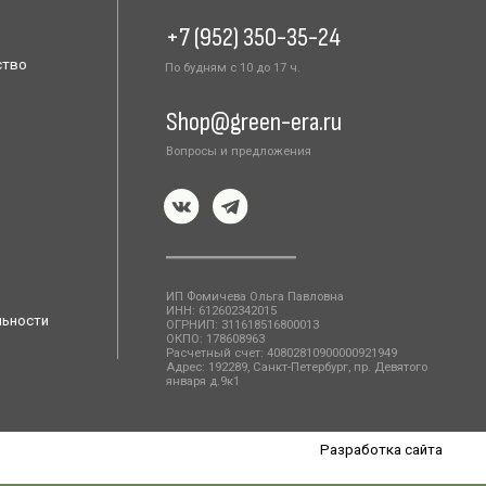
Расчетный счет: 40802810900000921949
Адрес: 192289, Санкт-Петербург, пр. Девятого
января д.9к1
Разработка сайта