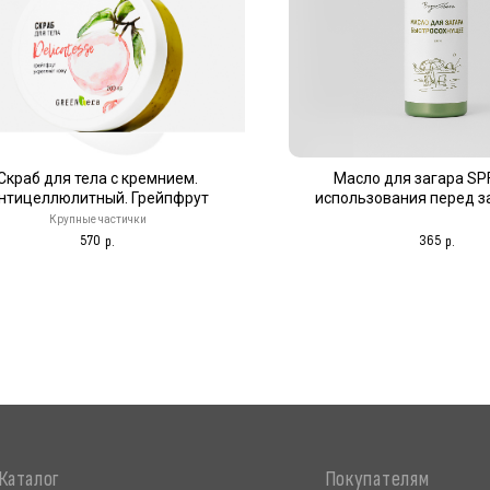
г
Покупателям
Скраб для тела с кремнием.
Масло для загара SP
нтицеллюлитный. Грейпфрут
использования перед з
а
ОПТ
солнце или в солярии
Крупные частички
а
Контрактное производство
570
365
р.
р.
ос
Сертификаты качества
Оплата и доставка
Возврат
чин
О бренде
Блог
FAQ
в курсе, подпишитесь
сылку новостей
Политика конфиденциальности
Публичная оферта