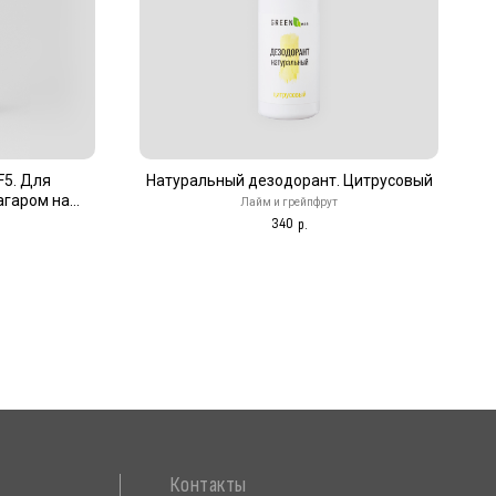
Контакты
F5. Для
Натуральный дезодорант. Цитрусовый
агаром на
Лайм и грейпфрут
+7 (952) 350-35-24
. Персик
340
р.
По будням с 10 до 17 ч.
Shop@green-era.ru
Вопросы и предложения
ИП Фомичева Ольга Павловна
ИНН: 612602342015
ОГРНИП: 311618516800013
ОКПО: 178608963