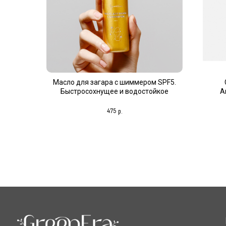
Катало
Масло для загара с шиммером SPF5.
Быстросохнущее и водостойкое
А
Для лиц
Натуральная косметика
Для тел
475
р.
Для вол
Новинки
Sale
Для муж
Будьте 
на рас