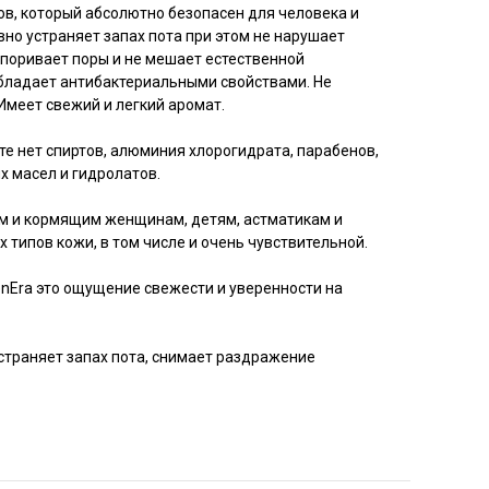
в, который абсолютно безопасен для человека и
о устраняет запах пота при этом не нарушает
упоривает поры и не мешает естественной
бладает антибактериальными свойствами. Не
Имеет свежий и легкий аромат.
те нет спиртов, алюминия хлорогидрата, парабенов,
х масел и гидролатов.
 и кормящим женщинам, детям, астматикам и
 типов кожи, в том числе и очень чувствительной.
nEra это ощущение свежести и уверенности на
страняет запах пота, снимает раздражение