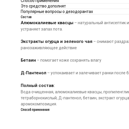
Способ применения
Это средство дополнят
Популярные вопросы о дезодорантах
Состав
Алюмокалиевые квасцы
– натуральный антисептик и
устраняет запах пота.
Экстракты огурца и зеленого чая
– снимают раздраж
ранозаживляющее действие
Бетаин
– помогает коже сохранять влагу
Д-Пантенол
– успокаивает и залечивает ранки после 
Полный состав:
Вода очищенная, алюмокалиевые квасцы, пропиленглик
тетраборнокислый, Д-пантенол, бетаин, экстракт огурца,
аромокомпозиция.
Способ применения