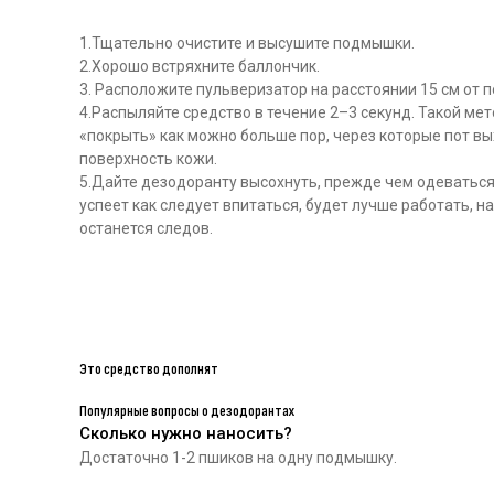
1.Тщательно очистите и высушите подмышки.
2.Хорошо встряхните баллончик.
3. Расположите пульверизатор на расстоянии 15 см от 
4.Распыляйте средство в течение 2–3 секунд. Такой ме
«покрыть» как можно больше пор, через которые пот вы
поверхность кожи.
5.Дайте дезодоранту высохнуть, прежде чем одеваться
успеет как следует впитаться, будет лучше работать, н
останется следов.
Это средство дополнят
Популярные вопросы о дезодорантах
Сколько нужно наносить?
Достаточно 1-2 пшиков на одну подмышку.